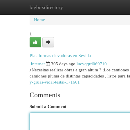
bigboxdirectory
Home
New Site Listings
Add Site
Cat
Home
1
Plataformas elevadoras en Sevilla
Internet
305 days ago
lucyqqrd069710
¿Necesitas realizar obras a gran altura ? ¡Los camione
camiones pluma de distintas capacidades , listos para fa
y-gruas-vidal-testal-171661
Comments
Submit a Comment