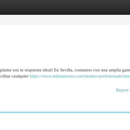
egories
Register
Login
s pluma son tu respuesta ideal! En Sevilla, contamos con una amplia ga
cilitar cualquier
https://www.milanuncios.com/tiendas-profesionales/tra
Report 