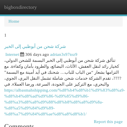
bigboxdirectory
Togg
navi
Home
1
شركة شحن من أبوظبي إلى الخبر
Internet
306 days ago
adrian3s97toz9
تتألق شركة شحن من أبوظبي إلى الخبر البسمة للشحن الدولي،
كخيار رائد لنقل العفش، الأثاث، البضائع، والطرود بأمان وكفاءة. مع
التزامها بشعار “من الباب للباب… شحنك في أيد أمينة مع البسمة”
????، تقدم الشركة خدمات شحن شاملة تشمل النقل البري، الجوي،
والبحري، مع التركيز على الجودة، السرعة، ورضا العملاء. في
https://albasmahshipping.com/%d8%b4%d8%b1%d9%83%d8%a9-
%d8%b4%d8%ad%d9%86-%d9%85%d9%86-
%d8%a3%d8%a8%d9%88%d8%b8%d8%a8%d9%8a-
%d8%a5%d9%84%d9%89-
%d8%a7%d9%84%d8%ae%d8%a8%d8%b1/
Report this page
Comments