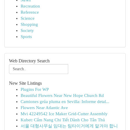
News
Recreation
Reference
Science
Shopping
Society
Sports
Web Directory Search
New Site Listings
Plugins For WP
Beautiful Flowers Near New Hope Church Rd
Camiones grúa pluma en Sevilla: Informe detal...
Flowers Near Atlantic Ave
Mvi 42249542 Ice Maker Grid-Cutter Assembly
Kubet: Cẩm Nang Chi Tiết Dành Cho Tân Thủ
서울 대형사무실 임대는 팀타이거에게 맡겨야 합니