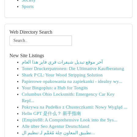
Society
Sports
Web Directory Search
New Site Listings
آخر موقع تبديل شيفرات فري فاير هذا العام
Toner Druckerpatronen: Die Ultimative Kaufberatung
Shark P CL: Your Wood Stripping Solution
Papierowe opakowania na zapiekanki - idealny wy...
Your Bingoplus: a Hub for Tongits
Columbus Ohio Locksmith: Emergency Car Key
Repl...
Pokrywa na Pudełko z Chusteczkami: Nowy Wygląd ...
Hello GPT 是什么？ 新手指南
{Empire88: A Comprehensive Look into the Sys...
Alle über Seo Agentur Deutschland
تطبيق المعاون حِلة مُعَمَّم لـ تنظيم ال...