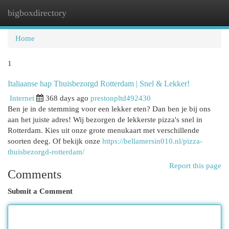
bigboxdirectory
Togg
navi
Home
1
Italiaanse hap Thuisbezorgd Rotterdam | Snel & Lekker!
Internet
368 days ago
prestonpltd492430
Ben je in de stemming voor een lekker eten? Dan ben je bij ons
aan het juiste adres! Wij bezorgen de lekkerste pizza's snel in
Rotterdam. Kies uit onze grote menukaart met verschillende
soorten deeg. Of bekijk onze
https://bellamersin010.nl/pizza-
thuisbezorgd-rotterdam/
Report this page
Comments
Submit a Comment