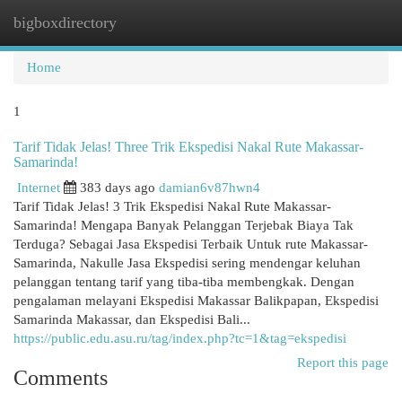
bigboxdirectory
Togg
navi
Home
1
Tarif Tidak Jelas! Three Trik Ekspedisi Nakal Rute Makassar-
Samarinda!
Internet
383 days ago
damian6v87hwn4
Tarif Tidak Jelas! 3 Trik Ekspedisi Nakal Rute Makassar-
Samarinda! Mengapa Banyak Pelanggan Terjebak Biaya Tak
Terduga? Sebagai Jasa Ekspedisi Terbaik Untuk rute Makassar-
Samarinda, Nakulle Jasa Ekspedisi sering mendengar keluhan
pelanggan tentang tarif yang tiba-tiba membengkak. Dengan
pengalaman melayani Ekspedisi Makassar Balikpapan, Ekspedisi
Samarinda Makassar, dan Ekspedisi Bali...
https://public.edu.asu.ru/tag/index.php?tc=1&tag=ekspedisi
Report this page
Comments