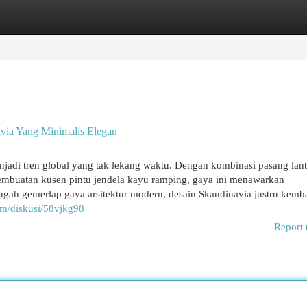
egories
Register
Login
ia Yang Minimalis Elegan
adi tren global yang tak lekang waktu. Dengan kombinasi pasang lant
pembuatan kusen pintu jendela kayu ramping, gaya ini menawarkan
ngah gemerlap gaya arsitektur modern, desain Skandinavia justru kemba
um/diskusi/58vjkg98
Report 