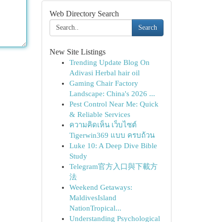
Web Directory Search
Search
New Site Listings
Trending Update Blog On
Adivasi Herbal hair oil
Gaming Chair Factory
Landscape: China's 2026 ...
Pest Control Near Me: Quick
& Reliable Services
ความคิดเห็น เว็บไซต์
Tigerwin369 แบบ ครบถ้วน
Luke 10: A Deep Dive Bible
Study
Telegram官方入口與下載方
法
Weekend Getaways:
MaldivesIsland
NationTropical...
Understanding Psychological