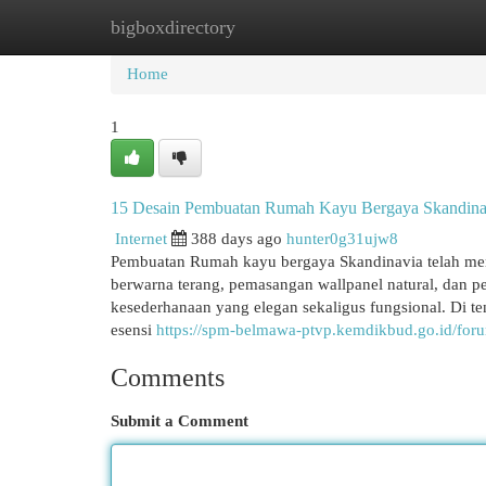
bigboxdirectory
Home
New Site Listings
Add Site
Cat
Home
1
15 Desain Pembuatan Rumah Kayu Bergaya Skandinav
Internet
388 days ago
hunter0g31ujw8
Pembuatan Rumah kayu bergaya Skandinavia telah menj
berwarna terang, pemasangan wallpanel natural, dan 
kesederhanaan yang elegan sekaligus fungsional. Di te
esensi
https://spm-belmawa-ptvp.kemdikbud.go.id/for
Comments
Submit a Comment