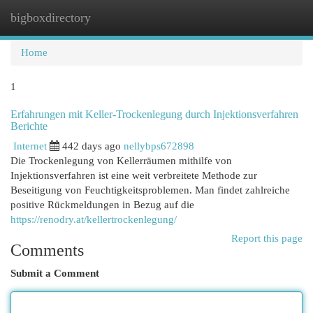
bigboxdirectory
Togg
navi
Home
1
Erfahrungen mit Keller-Trockenlegung durch Injektionsverfahren
Berichte
Internet
442 days ago
nellybps672898
Die Trockenlegung von Kellerräumen mithilfe von
Injektionsverfahren ist eine weit verbreitete Methode zur
Beseitigung von Feuchtigkeitsproblemen. Man findet zahlreiche
positive Rückmeldungen in Bezug auf die
https://renodry.at/kellertrockenlegung/
Report this page
Comments
Submit a Comment