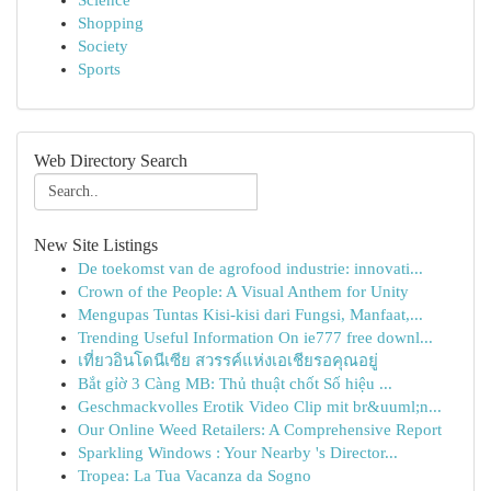
Science
Shopping
Society
Sports
Web Directory Search
New Site Listings
De toekomst van de agrofood industrie: innovati...
Crown of the People: A Visual Anthem for Unity
Mengupas Tuntas Kisi-kisi dari Fungsi, Manfaat,...
Trending Useful Information On ie777 free downl...
เที่ยวอินโดนีเซีย สวรรค์แห่งเอเชียรอคุณอยู่
Bắt gỉờ 3 Càng MB: Thủ thuật chốt Số hiệu ...
Geschmackvolles Erotik Video Clip mit br&uuml;n...
Our Online Weed Retailers: A Comprehensive Report
Sparkling Windows : Your Nearby 's Director...
Tropea: La Tua Vacanza da Sogno