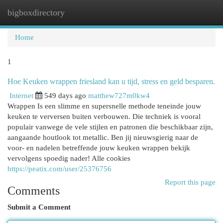
bigboxdirectory
Togg
navi
Home
1
Hoe Keuken wrappen friesland kan u tijd, stress en geld besparen.
Internet
549 days ago
matthew727m0kw4
Wrappen Is een slimme en supersnelle methode teneinde jouw
keuken te verversen buiten verbouwen. Die techniek is vooral
populair vanwege de vele stijlen en patronen die beschikbaar zijn,
aangaande houtlook tot metallic. Ben jij nieuwsgierig naar de
voor- en nadelen betreffende jouw keuken wrappen bekijk
vervolgens spoedig nader! Alle cookies
https://peatix.com/user/25376756
Report this page
Comments
Submit a Comment