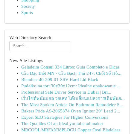
Shopping
Society
Sports
Web Directory Search
New Site Listings
Geladeira Consul 334 Litros: Guia Completo e Dicas
Cầu Đặc Biệt MN · Cầu Bạch Thủ 247: Chốt Số Hô...
Blendtec 40-209-01-SRV Hard Lid Black
Pudełko na tort 30x30x12cm: Idealne opakowanie ...
Professional Safe Driver Service in Dubai | Bri...
เว็บไซต์พนันบอล วอเลท ได้เปลี่ยนแปลงการเดิมพันย...
The Most Spoken Article On Bathroom Remodeler S...
Bakers Pride AS-2065874 Oven Ignitor 29" Lead 2...
Expert SEO Strategies For Higher Conversions
The Qualities Of an Ideal youtube ad maker
MRCOOL MRFAN38PLOCU Copper Oval Bladeless