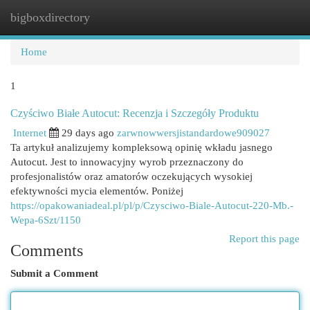
bigboxdirectory
Togg
navi
Home
1
Czyściwo Białe Autocut: Recenzja i Szczegóły Produktu
Internet
29 days ago
zarwnowwersjistandardowe909027
Ta artykuł analizujemy kompleksową opinię wkładu jasnego
Autocut. Jest to innowacyjny wyrob przeznaczony do
profesjonalistów oraz amatorów oczekujących wysokiej
efektywności mycia elementów. Poniżej
https://opakowaniadeal.pl/pl/p/Czysciwo-Biale-Autocut-220-Mb.-
Wepa-6Szt/1150
Report this page
Comments
Submit a Comment