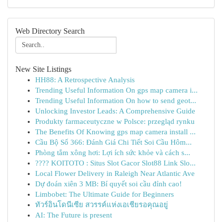
Web Directory Search
New Site Listings
HH88: A Retrospective Analysis
Trending Useful Information On gps map camera i...
Trending Useful Information On how to send geot...
Unlocking Investor Leads: A Comprehensive Guide
Produkty farmaceutyczne w Polsce: przegląd rynku
The Benefits Of Knowing gps map camera install ...
Cầu Bộ Số 366: Đánh Giá Chi Tiết Soi Cầu Hôm...
Phòng tắm xông hơi: Lợi ích sức khỏe và cách s...
???? KOITOTO : Situs Slot Gacor Slot88 Link Slo...
Local Flower Delivery in Raleigh Near Atlantic Ave
Dự đoán xiên 3 MB: Bí quyết soi cầu đỉnh cao!
Limbobet: The Ultimate Guide for Beginners
ทัวร์อินโดนีเซีย สวรรค์แห่งเอเชียรอคุณอยู่
AI: The Future is present