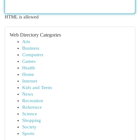
HTML is allowed
Web Directory Categories
Arts
Business
Computers
Games
Health
Home
Internet
Kids and Teens
News
Recreation
Reference
Science
Shopping
Society
Sports