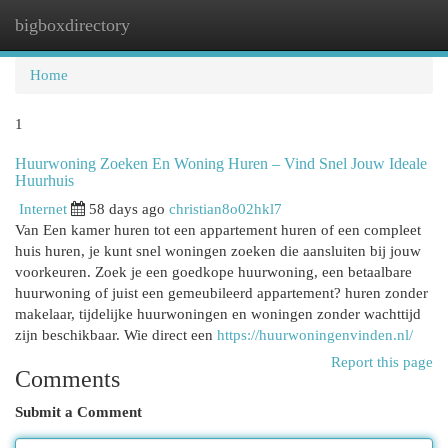
bigboxdirectory
Togg
navi
Home
1
Huurwoning Zoeken En Woning Huren – Vind Snel Jouw Ideale
Huurhuis
Internet
58 days ago
christian8o02hkl7
Van Een kamer huren tot een appartement huren of een compleet
huis huren, je kunt snel woningen zoeken die aansluiten bij jouw
voorkeuren. Zoek je een goedkope huurwoning, een betaalbare
huurwoning of juist een gemeubileerd appartement? huren zonder
makelaar, tijdelijke huurwoningen en woningen zonder wachttijd
zijn beschikbaar. Wie direct een
https://huurwoningenvinden.nl/
Report this page
Comments
Submit a Comment