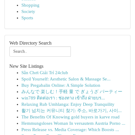
Shopping
Society
Sports
Web Directory Search
New Site Listings
Sân Chơi Giải Trí 24club
Spoil Yourself: Aesthetic Salon & Massage Se...
Buy Pregabalin Online: A Simple Solution
みんなで 楽しむ！手軽 量 で ぎょうざ パーティー
win789 ติดต่อเรา : ช่องทาง เข้าถึง ฝ่ายบร...
Relaxing Rub Umhlanga: Enjoy Deep Tranquility
활기 넘치는 커뮤니티 찾기: 주소, 바로가기, 사이...
The Benefits Of Knowing gold buyers in karve road
Hemmungsloses Woman In versautem Austria Porno ...
Press Release vs. Media Coverage: Which Boosts ...