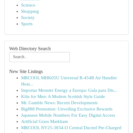
Science
Shopping
Society
Sports
Web Directory Search
New Site Listings
MRCOOL MHK05U Universal R-454B Air Handler
Heat...
Importar Monster Energy a Europa: Guía para Dis...
Kilts for Men: A Modern Scottish Style Guide
Mr. Gamble News: Recent Developments
Big888 Promotion: Unveiling Exclusive Rewards
Japanese Mobile Numbers For Easy Digital Access
Artificial Grass Markham
MRCOOL NV25-3834-O Central Ducted Pre-Charged