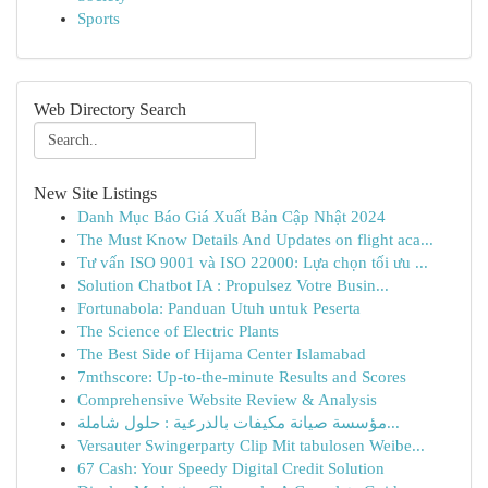
Sports
Web Directory Search
New Site Listings
Danh Mục Báo Giá Xuất Bản Cập Nhật 2024
The Must Know Details And Updates on flight aca...
Tư vấn ISO 9001 và ISO 22000: Lựa chọn tối ưu ...
Solution Chatbot IA : Propulsez Votre Busin...
Fortunabola: Panduan Utuh untuk Peserta
The Science of Electric Plants
The Best Side of Hijama Center Islamabad
7mthscore: Up-to-the-minute Results and Scores
Comprehensive Website Review & Analysis
مؤسسة صيانة مكيفات بالدرعية : حلول شاملة...
Versauter Swingerparty Clip Mit tabulosen Weibe...
67 Cash: Your Speedy Digital Credit Solution