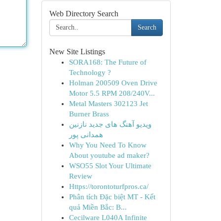
Web Directory Search
Search
New Site Listings
SORA168: The Future of
Technology ?
Holman 200509 Oven Drive
Motor 5.5 RPM 208/240V...
Metal Masters 302123 Jet
Burner Brass
ویدیو آهنگ های جدید نازنین
همدانی پور
Why You Need To Know
About youtube ad maker?
WSO55 Slot Your Ultimate
Review
Https://torontoturfpros.ca/
Phân tích Đặc biệt MT - Kết
quả Miền Bắc: B...
Cecilware L040A Infinite