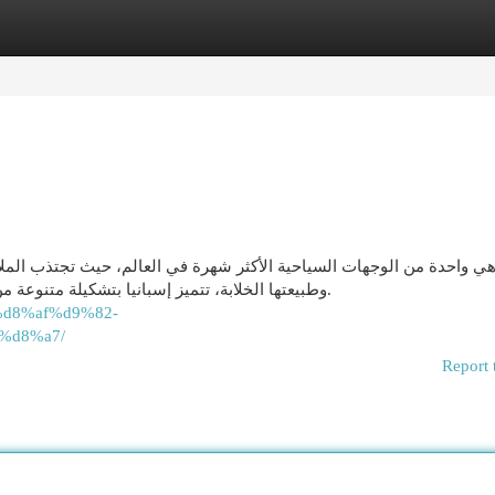
egories
Register
Login
هي واحدة من الوجهات السياحية الأكثر شهرة في العالم، حيث تجتذب الملايين
وطبيعتها الخلابة، تتميز إسبانيا بتشكيلة متنوعة من الفنادق الفاخرة التي توفر تجارب فريدة ومريحة للنزلاء.
7%d8%af%d9%82-
%d8%a7/
Report 