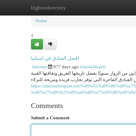
bigboxdirectory
Home
New Site Listings
Add Site
Cat
Home
1
افضل الفنادق في اسبانيا
Internet
977 days ago
luke4i44zpd1
 من الزوار سنويًا بفضل تاريخها العريق وثقافتها الغنية
https://almosaferspain.net/%d9%81%d9%86%d8%a
%d8%a7%d8%b3%d8%a8%d8%a7%d9%86%d9%8a
Comments
Submit a Comment